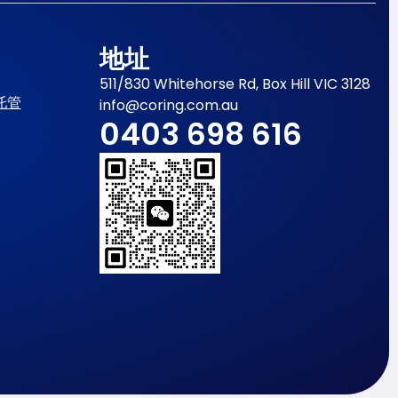
地址
511/830 Whitehorse Rd, Box Hill VIC 3128
托管
info@coring.com.au
0403 698 616