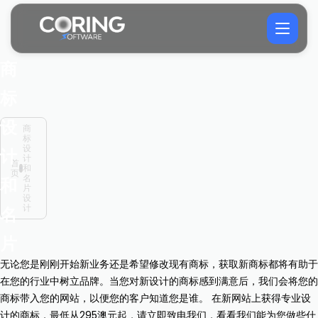
商
标
设
商
标
设
计
计
首
和
页
名
和
片
设
计
名
片
无论您是刚刚开始新业务还是希望修改现有商标，获取新商标都将有助于
设
在您的行业中树立品牌。当您对新设计的商标感到满意后，我们会将您的
计
商标带入您的网站，以便您的客户知道您是谁。 在新网站上获得专业设
计的商标，最低从295澳元起，请立即致电我们，看看我们能为您做些什