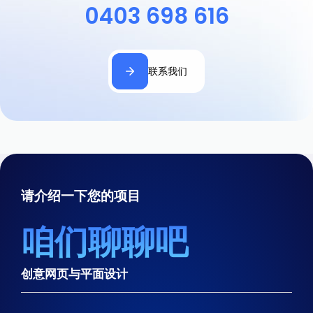
0403 698 616
联系我们
请介绍一下您的项目
咱们聊聊吧
创意网页与平面设计