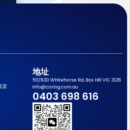
地址
511/830 Whitehorse Rd, Box Hill VIC 3128
托管
info@coring.com.au
0403 698 616