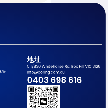
地址
511/830 Whitehorse Rd, Box Hill VIC 3128
托管
info@coring.com.au
0403 698 616