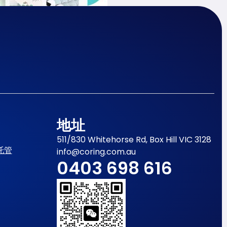
地址
511/830 Whitehorse Rd, Box Hill VIC 3128
托管
info@coring.com.au
0403 698 616